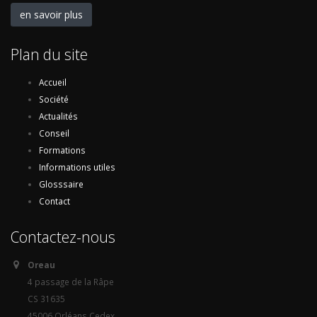
en savoir plus
Plan du site
Accueil
Société
Actualités
Conseil
Formations
Informations utiles
Glosssaire
Contact
Contactez-nous
Oreau
4 passage de la Râpe
CS 31635
45006 Orléans Cedex