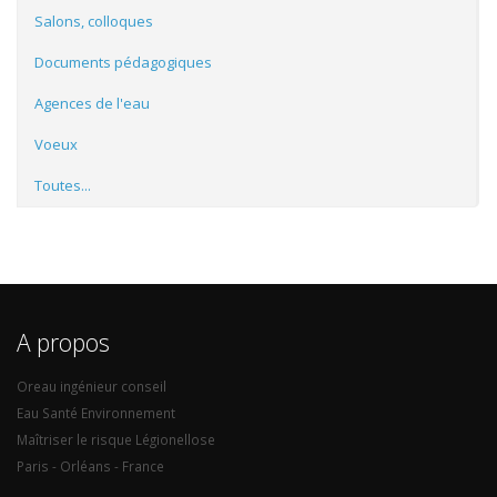
Salons, colloques
Documents pédagogiques
Agences de l'eau
Voeux
Toutes...
A propos
Oreau ingénieur conseil
Eau Santé Environnement
Maîtriser le risque Légionellose
Paris - Orléans - France