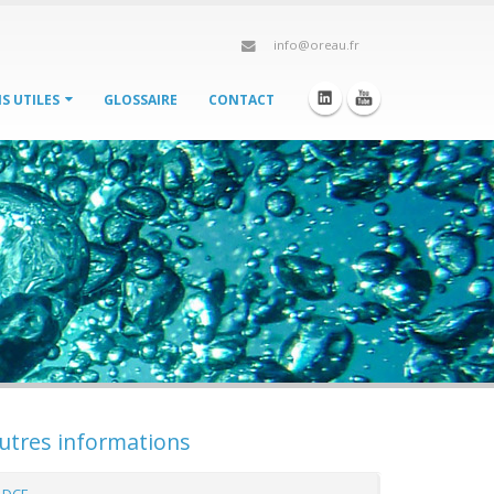
info@oreau.fr
S UTILES
GLOSSAIRE
CONTACT
utres informations